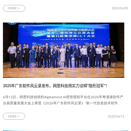
部、政企事业部以及广东移动等12家省公司、5家专业公司的领导及业务骨干，
16家网络安全领域联合体成员单位代表齐聚羊城，围绕科技创新、产品融合、生
MORE >
2025/06/30
态共建等关键议题展
2025年广东软件风云录发布，网思科技用实力诠释"隐形冠军"！
6月12日，网思科技自研的Alphamind AI视觉感知平台在2025年粤港澳软件产
业高质量发展大会上荣登《2025年广东软件风云录》“新一代信息技术软件产
品TOP 15”榜单，成为粤港澳大湾区软件产业创新发展的标杆平台。图为2025
年广东软件风云录新一代信息技术软件产品奖牌2025年广东软件风云榜评选由
MORE >
2025/06/13
羊城晚报报业集团、广东软件行业