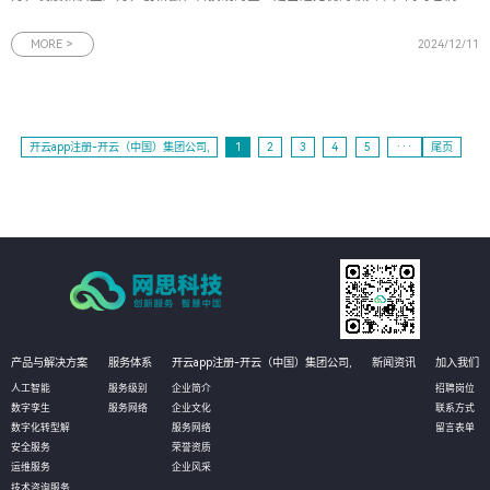
对金融服务提出了更高的要求。围绕科技企业普遍存在的“高技术、高研发、轻资
产”等特征，邮储银行广州市分行践行大行担当，探索创新、专业的金融产品和服
MORE >
2024/12/11
务模式。为此，时
开云app注册-开云（中国）集团公司,
1
2
3
4
5
···
尾页
产品与解决方案
服务体系
开云app注册-开云（中国）集团公司,
新闻资讯
加入我们
人工智能
服务级别
企业简介
招聘岗位
数字孪生
服务网络
企业文化
联系方式
数字化转型解
服务网络
留言表单
安全服务
荣誉资质
运维服务
企业风采
技术咨询服务